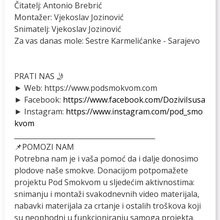
Čitatelj: Antonio Brebrić
Montažer: Vjekoslav Jozinović
Snimatelj: Vjekoslav Jozinović
Za vas danas mole: Sestre Karmelićanke - Sarajevo
PRATI NAS 🤳
► Web: https://www.podsmokvom.com
► Facebook:
https://www.facebook.com/DoziviIsusa
► Instagram:
https://www.instagram.com/pod_smo
kvom
_________________________________________
📌POMOZI NAM
Potrebna nam je i vaša pomoć da i dalje donosimo
plodove naše smokve. Donacijom potpomažete
projektu Pod Smokvom u sljedećim aktivnostima:
snimanju i montaži svakodnevnih video materijala,
nabavki materijala za crtanje i ostalih troškova koji
su neophodni u funkcioniranju samoga projekta.