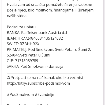
Hvala vam od srca što pomažete širenju radosne
Božje riječi, bilo molitvom, financijama ili širenjem
naših videa.
Podaci za uplatu:
BANKA: Raiffeisenbank Austria d.d.
IBAN: HR7724840081135124682
SWIFT: RZBHHR2X
PRIMATELJ: Pod Smokvom, Sveti Petar u Šumi 2,
52404 Sveti Petar u Šumi
OIB: 71318089789
SVRHA: Pod Smokvom - donacija
______________________________________________
📺Pretplati se na naš kanal, ukoliko već nisi:
http://bit.ly/subscribe-podsmokvom
#PodSmokvom #Evandelje