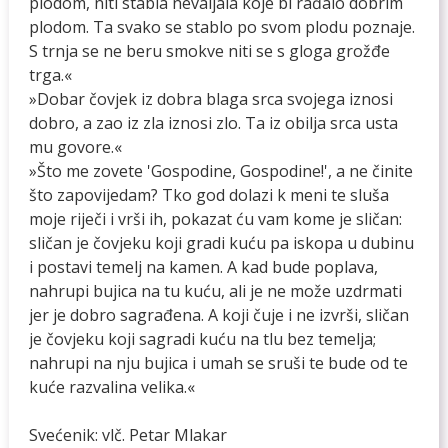
plodom, niti stabla nevaljala koje bi rađalo dobrim
plodom. Ta svako se stablo po svom plodu poznaje.
S trnja se ne beru smokve niti se s gloga grožđe
trga.«
»Dobar čovjek iz dobra blaga srca svojega iznosi
dobro, a zao iz zla iznosi zlo. Ta iz obilja srca usta
mu govore.«
»Što me zovete 'Gospodine, Gospodine!', a ne činite
što zapovijedam? Tko god dolazi k meni te sluša
moje riječi i vrši ih, pokazat ću vam kome je sličan:
sličan je čovjeku koji gradi kuću pa iskopa u dubinu
i postavi temelj na kamen. A kad bude poplava,
nahrupi bujica na tu kuću, ali je ne može uzdrmati
jer je dobro sagrađena. A koji čuje i ne izvrši, sličan
je čovjeku koji sagradi kuću na tlu bez temelja;
nahrupi na nju bujica i umah se sruši te bude od te
kuće razvalina velika.«
Svećenik: vlč. Petar Mlakar